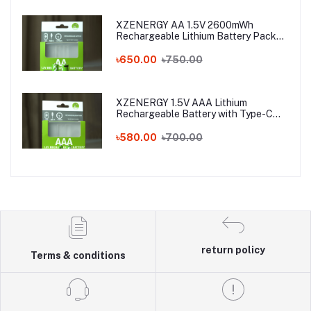
XZENERGY AA 1.5V 2600mWh
Rechargeable Lithium Battery Pack
with Type-C Fast Charging – 1.5 Volt
Long-Lasting AA Battery with Charger
৳650.00
৳750.00
Cable
XZENERGY 1.5V AAA Lithium
Rechargeable Battery with Type-C
Charging Port (750mWh) - Best AAA
Rechargeable Battery Price in
৳580.00
৳700.00
Bangladesh
return policy
Terms & conditions