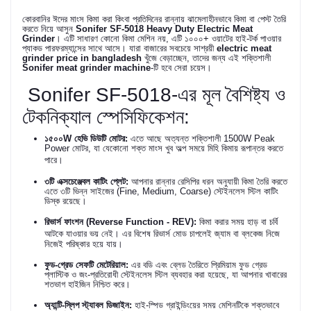
কোরবানির ঈদের মাংস কিমা করা কিংবা প্রতিদিনের রান্নায় ঝামেলাহীনভাবে কিমা বা পেস্ট তৈরি
করতে নিয়ে আসুন
Sonifer SF-5018 Heavy Duty Electric Meat
Grinder
। এটি সাধারণ কোনো কিমা মেশিন নয়, এটি ১০০০+ ওয়াটের হাই-টর্ক পাওয়ার
প্যাকড পারফরম্যান্সের সাথে আসে। যারা বাজারের সবচেয়ে সাশ্রয়ী
electric meat
grinder price in bangladesh
খুঁজে বেড়াচ্ছেন, তাদের জন্য এই শক্তিশালী
Sonifer meat grinder machine
-টি হবে সেরা চয়েস।
Sonifer SF-5018-এর মূল বৈশিষ্ট্য ও
টেকনিক্যাল স্পেসিফিকেশন:
১৫০০W হেভি ডিউটি মোটর:
এতে আছে অত্যন্ত শক্তিশালী 1500W Peak
Power মোটর, যা যেকোনো শক্ত মাংস খুব অল্প সময়ে মিহি কিমায় রূপান্তর করতে
পারে।
৩টি এক্সচেঞ্জেবল কাটিং প্লেট:
আপনার রান্নার রেসিপির ধরন অনুযায়ী কিমা তৈরি করতে
এতে ৩টি ভিন্ন সাইজের (Fine, Medium, Coarse) স্টেইনলেস স্টিল কাটিং
ডিস্ক রয়েছে।
রিভার্স ফাংশন (Reverse Function - REV):
কিমা করার সময় হাড় বা চর্বি
আটকে যাওয়ার ভয় নেই।
এর বিশেষ রিভার্স মোড চাপলেই জ্যাম বা ব্লকেজ নিজে
নিজেই পরিষ্কার হয়ে যায়।
ফুড-গ্রেড সেফটি মেটেরিয়াল:
এর বডি এবং ব্লেড তৈরিতে প্রিমিয়াম ফুড গ্রেড
প্লাস্টিক ও জং-প্রতিরোধী স্টেইনলেস স্টিল ব্যবহার করা হয়েছে, যা আপনার খাবারের
শতভাগ হাইজিন নিশ্চিত করে।
অ্যান্টি-স্লিপ স্ট্যাবল ডিজাইন:
হাই-স্পিড গ্রাইন্ডিংয়ের সময় মেশিনটিকে শক্তভাবে