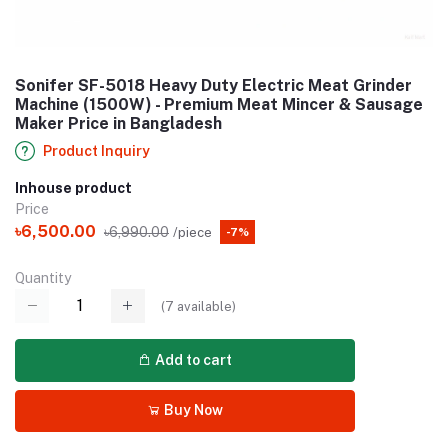
Sonifer SF-5018 Heavy Duty Electric Meat Grinder
Machine (1500W) - Premium Meat Mincer & Sausage
Maker Price in Bangladesh
Product Inquiry
Inhouse product
Price
৳6,500.00
৳6,990.00
/piece
-7%
Quantity
(
7
available)
Add to cart
Buy Now