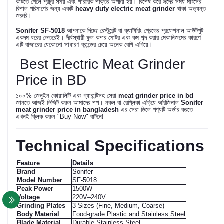
কাটতে গেলে প্রচুর সময় এবং শারীরিক শক্তির অপচয় হয়। বিশেষ করে ঈদের সময় মাংসের
বিশাল পরিমাণের জন্য একটি
heavy duty electric meat grinder
থাকা অত্যন্ত
জরুরি।
Sonifer SF-5018
আপনাকে দিচ্ছে রেস্টুরেন্ট বা ক্যাটারিং গ্রেডের প্রফেশনাল আউটপুট
একদম ঘরের ভেতরেই। দীর্ঘস্থায়ী ফুল কপার মোটর এবং কম শব্দ করার মেকানিজমের কারণে
এটি বাজারের যেকোনো সাধারণ ব্রান্ডের চেয়ে অনেক বেশি এগিয়ে।
Best Electric Meat Grinder
Price in BD
১০০% জেনুইন কোয়ালিটি এবং গ্যারান্টিসহ সেরা
meat grinder price in bd
জানতে আজই ভিজিট করুন আমাদের শপ। নকল বা রেপ্লিকা এড়িয়ে অরিজিনাল
Sonifer
meat grinder price in bangladesh
-এর সেরা ডিলে পণ্যটি অর্ডার করতে
এখনই ক্লিক করুন "Buy Now" বাটনে!
Technical Specifications
Feature
Details
Brand
Sonifer
Model Number
SF-5018
Peak Power
1500W
Voltage
220V–240V
Grinding Plates
3 Sizes (Fine, Medium, Coarse)
Body Material
Food-grade Plastic and Stainless Steel
Blade Material
Durable Stainless Steel