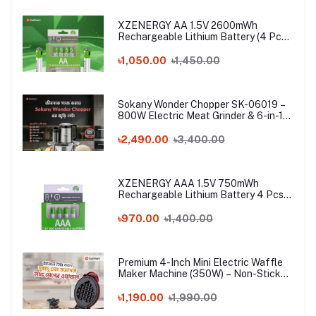
XZENERGY AA 1.5V 2600mWh
Rechargeable Lithium Battery (4 Pcs
Set) with Type-C Charging Cable – 4
Pack Long-Lasting 1.5 Volt AA Battery
৳1,050.00
৳1,450.00
Combo
Sokany Wonder Chopper SK-06019 –
800W Electric Meat Grinder & 6-in-1
Food Processor | 3L Stainless Steel
Bowl
৳2,490.00
৳3,400.00
XZENERGY AAA 1.5V 750mWh
Rechargeable Lithium Battery 4 Pcs
Combo with Type-C Cable – Long-
Lasting 1.5 Volt Triple A Battery Pack
৳970.00
৳1,400.00
for Remote & Mouse
Premium 4-Inch Mini Electric Waffle
Maker Machine (350W) – Non-Stick
Portable Breakfast Baker for Home,
Office & Hostel
৳1,190.00
৳1,990.00