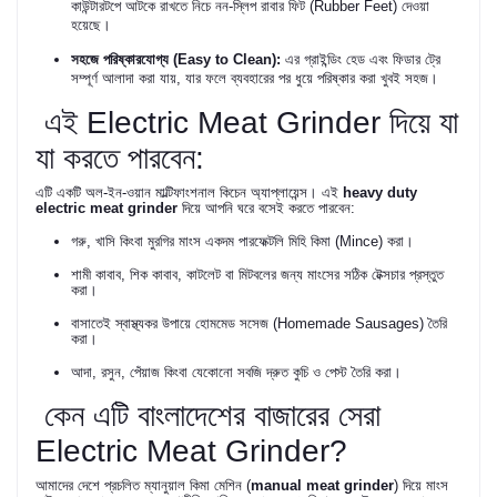
কাউন্টারটপে আটকে রাখতে নিচে নন-স্লিপ রাবার ফিট (Rubber Feet) দেওয়া
হয়েছে।
সহজে পরিষ্কারযোগ্য (Easy to Clean):
এর গ্রাইন্ডিং হেড এবং ফিডার ট্রে
সম্পূর্ণ আলাদা করা যায়, যার ফলে ব্যবহারের পর ধুয়ে পরিষ্কার করা খুবই সহজ।
এই Electric Meat Grinder দিয়ে যা
যা করতে পারবেন:
এটি একটি অল-ইন-ওয়ান মাল্টিফাংশনাল কিচেন অ্যাপ্লায়েন্স। এই
heavy duty
electric meat grinder
দিয়ে আপনি ঘরে বসেই করতে পারবেন:
গরু, খাসি কিংবা মুরগির মাংস একদম পারফেক্টলি মিহি কিমা (Mince) করা।
শামী কাবাব, শিক কাবাব, কাটলেট বা মিটবলের জন্য মাংসের সঠিক টেক্সচার প্রস্তুত
করা।
বাসাতেই স্বাস্থ্যকর উপায়ে হোমমেড সসেজ (Homemade Sausages) তৈরি
করা।
আদা, রসুন, পেঁয়াজ কিংবা যেকোনো সবজি দ্রুত কুচি ও পেস্ট তৈরি করা।
কেন এটি বাংলাদেশের বাজারের সেরা
Electric Meat Grinder?
আমাদের দেশে প্রচলিত ম্যানুয়াল কিমা মেশিন (
manual meat grinder
) দিয়ে মাংস