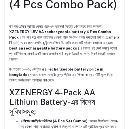
(4 Pcs Combo Pack)
বার বার পেন্সিল ব্যাটারি কেনার খরচ এবং ঝামেলা চিরতরে শেষ করতে নিয়ে আসলো
XZENERGY 1.5V AA rechargeable battery 4 Pcs Combo
Pack
। আপনার ঘরে থাকা বাচ্চাদের খেলনা গাড়ি, ডিএসএলআর ক্যামেরা ফ্ল্যাশ (Camera
Flash), ওয়্যারলেস গেমিং কন্ট্রোলার কিংবা রিমোটের জন্য এটি বর্তমান বাজারের অন্যতম
best aa rechargeable battery packs
। ৪ পিসের এই মেগা ভ্যালু কম্বো
প্যাকটি কিনলে আপনি একই সাথে একাধিক হাই-ড্রেন ডিভাইস কোনো বিরতি ছাড়াই চালাতে
পারবেন।
বাংলাদেশে ১০০% জেনুইন
aa rechargeable battery price in
bangladesh
জানতে এবং সাশ্রয়ী মূল্যে প্রিমিয়াম ৪ পিসের কম্বো সেটটি লুফে নিতে
আজই অর্ডার করুন আমাদের শপ থেকে।
XZENERGY 4-Pack AA
Lithium Battery-এর বিশেষ
সুবিধাসমূহ:
৪ পিসের কমপ্লিট সলিউশন (4 Pcs Set Combo):
অনেক ডিভাইসে (যেমন-
বড় খেলনা গাড়ি, ক্যামেরা ফ্ল্যাশ বা গিম্বাল) একসাথে ৪টি ব্যাটারির প্রয়োজন হয়।