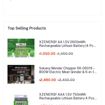
Top Selling Products
XZENERGY AA 1.5V 2600mWh
Rechargeable Lithium Battery (4 Pcs
Set) with Type-C Charging Cable – 4
Pack Long-Lasting 1.5 Volt AA Battery
৳1,050.00
৳1,450.00
Combo
Sokany Wonder Chopper SK-06019 –
800W Electric Meat Grinder & 6-in-1
Food Processor | 3L Stainless Steel
Bowl
৳2,490.00
৳3,400.00
XZENERGY AAA 1.5V 750mWh
Rechargeable Lithium Battery 4 Pcs
Combo with Type-C Cable – Long-