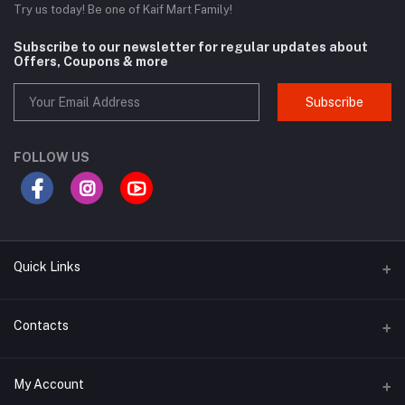
Try us today! Be one of Kaif Mart Family!
Subscribe to our newsletter for regular updates about
Offers, Coupons & more
Subscribe
FOLLOW US
Quick Links
About Us
Contacts
Return & Refund Policy
Address
My Account
Blog
137/24/A, Modhubazar, Hazaribag, Dhaka-1209