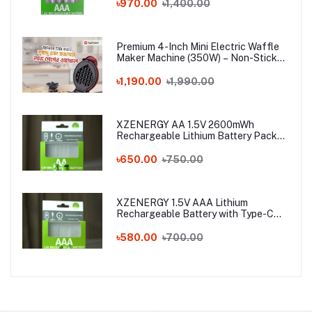
Lasting 1.5 Volt Triple A Battery Pack
৳970.00
৳1,400.00
for Remote & Mouse
Premium 4-Inch Mini Electric Waffle
Maker Machine (350W) – Non-Stick
Portable Breakfast Baker for Home,
Office & Hostel
৳1,190.00
৳1,990.00
XZENERGY AA 1.5V 2600mWh
Rechargeable Lithium Battery Pack
with Type-C Fast Charging – 1.5 Volt
Long-Lasting AA Battery with Charger
৳650.00
৳750.00
Cable
XZENERGY 1.5V AAA Lithium
Rechargeable Battery with Type-C
Charging Port (750mWh) - Best AAA
Rechargeable Battery Price in
৳580.00
৳700.00
Bangladesh