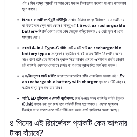
এই ৪ পিস কম্বো প্যাকটি আপনার সেই সব বড় ডিভাইসের শতভাগ পাওয়ার ব্যাকআপ
পূরণ করবে।
ফিক্সড ১.৫ ভোল্ট কনস্ট্যান্ট আউটপুট:
সাধারণ রিচার্জেবল ব্যাটারিগুলো ১.২ ভোল্ট দেয়
যা ডিভাইসকে স্লো করে ফেলে। কিন্তু এই
1.5 volt aa rechargeable
battery
-টি চার্জ শেষ হওয়ার শেষ সেকেন্ড পর্যন্ত ফিক্সড ১.৫ ভোল্ট ফুল পাওয়ার
সাপ্লাই দেয়।
সরাসরি 4-in-1 Type-C চার্জিং:
এটি একটি স্মার্ট
aa rechargeable
battery type c
সংস্করণ। ব্যাটারির গায়েই রয়েছে টাইপ-সি পোর্ট। বক্সের
সাথে থাকা মাল্টি-হেড টাইপ-সি ক্যাবল দিয়ে আলাদা কোনো এক্সটার্নাল চার্জার ছাড়াই
৪টি ব্যাটারি একসাথে মোবাইল চার্জার বা পাওয়ার ব্যাংক দিয়ে চার্জ করা সম্ভব।
২ ঘণ্টার সুপার ফাস্ট চার্জিং:
অত্যন্ত দ্রুতগতির চার্জিং মেকানিজম থাকায় এই
1.5v
aa rechargeable battery with charger
ক্যাবল সেটটি মাত্র ২
ঘণ্টার মধ্যে ফুল চার্জ হয়ে যায়।
স্মার্ট LED ইন্ডিকেটর ও সেফটি প্রটেকশন:
চার্জ হওয়ার সময় ব্যাটারির লাইট ব্লিংক
(Blink) করবে এবং ফুল চার্জ হলে লাইটটি স্থির হয়ে থাকবে। এছাড়া মূল্যবান
ডিভাইস সেফ রাখতে এতে শর্ট-সার্কিট এবং ওভার-চার্জ প্রটেকশন দেওয়া আছে।
৪ পিসের এই রিচার্জেবল প্যাকটি কেন আপনার
টাকা বাঁচাবে?