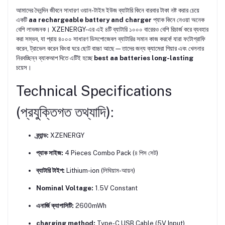
আমাদের দৈনন্দিন জীবনে সাধারণ ওয়ান-টাইম ইউজ ব্যাটারি কিনে বারবার টাকা নষ্ট করার চেয়ে
একটি
aa rechargeable battery and charger
প্যাক কিনে নেওয়া অনেক
বেশি লাভজনক। XZENERGY-এর এই ৪টি ব্যাটারি ১০০০ বারেরও বেশি রিচার্জ করে ব্যবহার
করা সম্ভব, যা প্রায় ৪০০০ সাধারণ ডিসপোজেবল ব্যাটারির সমান কাজ করবে! যারা ফটোগ্রাফি
করেন, ট্রাভেল করেন কিংবা ঘরে ছোট বাচ্চা আছে—তাদের জন্য ক্যামেরা গিয়ার এবং খেলনার
নিরবচ্ছিন্ন ব্যাকআপ দিতে এটিই হচ্ছে
best aa batteries long-lasting
চয়েস।
Technical Specifications
(প্রযুক্তিগত তথ্যাদি):
ব্র্যান্ড:
XZENERGY
প্যাক সাইজ:
4 Pieces Combo Pack (৪ পিস সেট)
ব্যাটারি টাইপ:
Lithium-ion (লিথিয়াম-আয়ন)
Nominal Voltage:
1.5V Constant
এনার্জি ক্যাপাসিটি:
2600mWh
charging method:
Type-C USB Cable (5V Input)